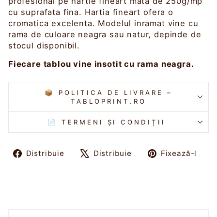
profesional pe hartie fineart mata de 250g/mp
cu suprafata fina. Hartia fineart ofera o
cromatica excelenta. Modelul inramat vine cu
rama de culoare neagra sau natur, depinde de
stocul disponibil.
Fiecare tablou vine insotit cu rama neagra.
📦 POLITICA DE LIVRARE –
TABLOPRINT.RO
📄 TERMENI ȘI CONDIȚII
Distribuie
Tweet
Fi
Distribuie
Distribuie
Fixează-l
pe
pe
pe
Facebook
X
Pin