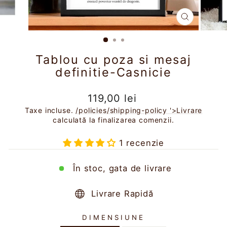
ÎNCHIDE
(ESC)
Tablou cu poza si mesaj
definitie-Casnicie
Preț
119,00 lei
obișnuit
Taxe incluse.
/policies/shipping-policy '>Livrare
calculată la finalizarea comenzii.
1 recenzie
În stoc, gata de livrare
Livrare Rapidă
DIMENSIUNE