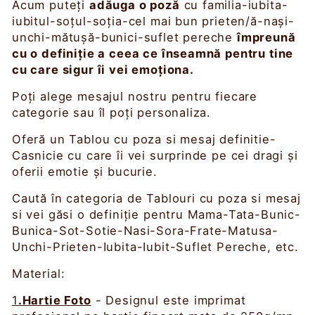
Acum puteți
adăuga o poză
cu familia-iubita-
iubitul-soțul-soția-cel mai bun prieten/ă-nași-
unchi-mătușă-bunici-suflet pereche
împreună
cu o definiție a ceea ce înseamnă pentru tine
cu care sigur îi vei emoționa.
Poți alege mesajul nostru pentru fiecare
categorie sau îl poți personaliza.
Oferă un Tablou cu poza si mesaj definitie-
Casnicie cu care îi vei surprinde pe cei dragi și
oferii emotie și bucurie.
Caută în categoria de Tablouri cu poza si mesaj
si vei găsi o definiție pentru Mama-Tata-Bunic-
Bunica-Sot-Sotie-Nasi-Sora-Frate-Matusa-
Unchi-Prieten-Iubita-Iubit-Suflet Pereche, etc.
Material:
1
.Hartie Foto
- Designul este imprimat