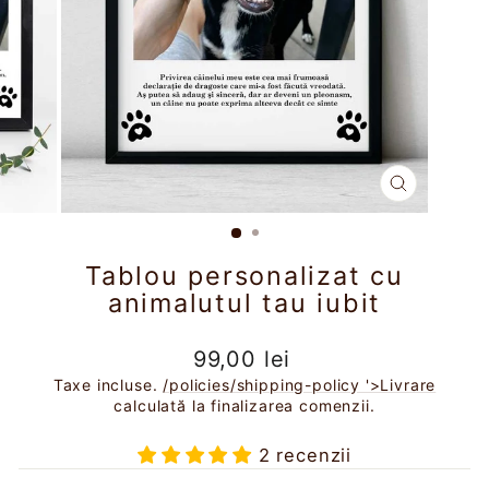
ÎNCHIDE
(ESC)
Tablou personalizat cu
animalutul tau iubit
Preț
99,00 lei
obișnuit
Taxe incluse.
/policies/shipping-policy '>Livrare
calculată la finalizarea comenzii.
2 recenzii