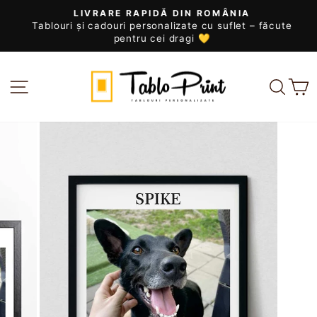
Sari
LIVRARE RAPIDĂ DIN ROMÂNIA
la
Tablouri și cadouri personalizate cu suflet – făcute
Întrerupeți
conținut
pentru cei dragi 💛
prezentarea
de
diapozitive
Navigare pe site
Căut
C