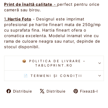
Print de înaltă calitate
-
perfect pentru orice
cameră sau birou.
1
.Hartie Foto
- Designul este imprimat
profesional pe hartie fineart mata de 250g/mp
cu suprafata fina. Hartia fineart ofera o
cromatica excelenta. Modelul inramat vine cu
rama de culoare neagra sau natur, depinde de
stocul disponibil.
📦 POLITICA DE LIVRARE –
TABLOPRINT.RO
📄 TERMENI ȘI CONDIȚII
Distribuie
Tweet
Fi
Distribuie
Distribuie
Fixează-l
pe
pe
pe
Facebook
X
Pin